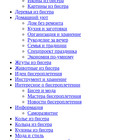
Иконы из бисера
Картины из бисера
Деревья из бисера
Домашний уют
Дом без ремонта
Кухня и заготовки
Организация и хранение
Рукоделие за вечер
Семья и традиции
Спецпроект праздника
Экономия по-умному
Жгуты из бисера
Животные из бисера
Идеи бисероплетения
Инструмент и хранение
Интересное о бисероплетении
Бисер и мода
Мастера бисероплетения
Новости бисероплетения
Информация
Саморазвитие
Колье из бисера
Кольца из бисера
Кулоны из бисера
Мода и стиль