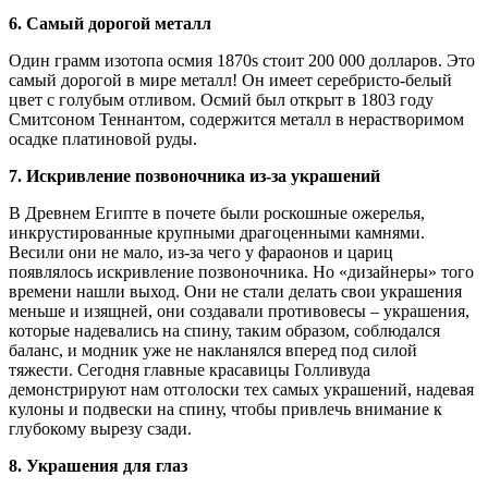
6. Самый дорогой металл
Один грамм изотопа осмия 1870s стоит 200 000 долларов. Это
самый дорогой в мире металл! Он имеет серебристо-белый
цвет с голубым отливом. Осмий был открыт в 1803 году
Смитсоном Теннантом, содержится металл в нерастворимом
осадке платиновой руды.
7. Искривление позвоночника из-за украшений
В Древнем Египте в почете были роскошные ожерелья,
инкрустированные крупными драгоценными камнями.
Весили они не мало, из-за чего у фараонов и цариц
появлялось искривление позвоночника. Но «дизайнеры» того
времени нашли выход. Они не стали делать свои украшения
меньше и изящней, они создавали противовесы – украшения,
которые надевались на спину, таким образом, соблюдался
баланс, и модник уже не накланялся вперед под силой
тяжести. Сегодня главные красавицы Голливуда
демонстрируют нам отголоски тех самых украшений, надевая
кулоны и подвески на спину, чтобы привлечь внимание к
глубокому вырезу сзади.
8. Украшения для глаз