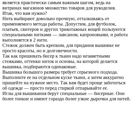
является практически самым важным шагом, ведь на
витринах магазинов множество товаров для рукоделия.
Итак, что вам нужно?
Нить выбирают довольно прочную, отталкиваясь от
применяемого метода работы. Допустим, для футболок,
платьев, свитеров и других трикотажных вещей пользуются
специальными нитками — лавсаном, капроновыми, и работа
выполняется в 2 нити.
Стежок должен быть крепким, для придания вышивке не
просто красоты, но и долговечности.
Так как пришивать бисер к ткани надо незаметными
стежками, оттенки ниток и основы, на которой делается
вышивка, подбираются одинаковые.
Вышивка большого размера требует серьезного подхода.
Выполните ее на отдельном куске ткани, а затем аккуратно
пришейте на нужное место. Так вам будет проще заботиться
об одежде — просто перед стиркой отпарывайте ее.
Иглы для вышивания берут специальные — бисерные. Они
более тонкие и имеют гораздо более узкие дырочки для нитей.