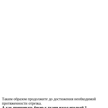
Таким образом продолжите до достижения необходимой
протяженности отрезка.
А как пришивать бисер к ткани назад иголкой ?