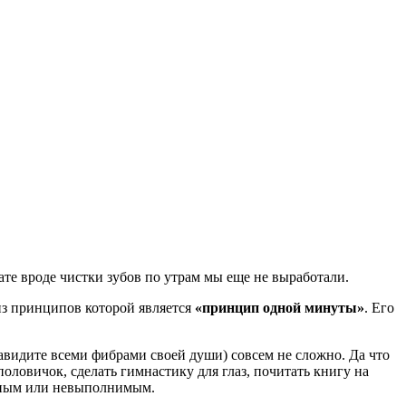
ате вроде чистки зубов по утрам мы еще не выработали.
из принципов которой является
«принцип одной минуты»
. Его
навидите всеми фибрами своей души) совсем не сложно. Да что
оловичок, сделать гимнастику для глаз, почитать книгу на
удным или невыполнимым.