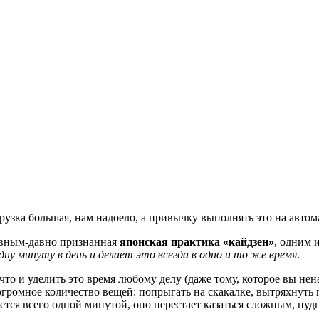
узка большая, нам надоело, а привычку выполнять это на автом
давным-давно признанная
японская практика «кайдзен»
, одним 
ну минуту в день и делает это всегда в одно и то же время
.
что и уделить это время любому делу (даже тому, которое вы не
громное количество вещей: попрыгать на скакалке, вытряхнуть п
ается всего одной минутой, оно перестает казаться сложным, н