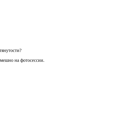
атянутости?
смешно на фотосессии.