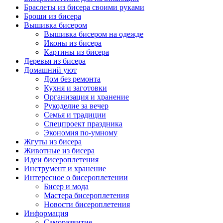
Браслеты из бисера своими руками
Броши из бисера
Вышивка бисером
Вышивка бисером на одежде
Иконы из бисера
Картины из бисера
Деревья из бисера
Домашний уют
Дом без ремонта
Кухня и заготовки
Организация и хранение
Рукоделие за вечер
Семья и традиции
Спецпроект праздника
Экономия по-умному
Жгуты из бисера
Животные из бисера
Идеи бисероплетения
Инструмент и хранение
Интересное о бисероплетении
Бисер и мода
Мастера бисероплетения
Новости бисероплетения
Информация
Саморазвитие