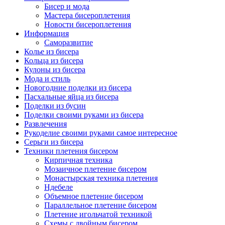
Бисер и мода
Мастера бисероплетения
Новости бисероплетения
Информация
Саморазвитие
Колье из бисера
Кольца из бисера
Кулоны из бисера
Мода и стиль
Новогодние поделки из бисера
Пасхальные яйца из бисера
Поделки из бусин
Поделки своими руками из бисера
Развлечения
Рукоделие своими руками самое интересное
Серьги из бисера
Техники плетения бисером
Кирпичная техника
Мозаичное плетение бисером
Монастырская техника плетения
Ндебеле
Объемное плетение бисером
Параллельное плетение бисером
Плетение игольчатой техникой
Схемы с двойным бисером