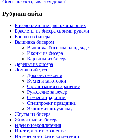
Опять не складывается диван!
Рубрики сайта
Бисероплетение для начинающих
Браслеты из бисера своими руками
Броши из бисера
Вышивка бисером
Вышивка бисером на одежде
Иконы из бисера
Картины из бисера
Деревья из бисера
Домашний уют
Дом без ремонта
Кухня и заготовки
Организация и хранение
Рукоделие за вечер
Семья и традиции
Спецпроект праздника
Экономия по-умному
Жгуты из бисера
Животные из бисера
Идеи бисероплетения
Инструмент и хранение
Интересное о бисероплетении