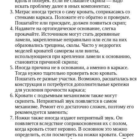
вдоль и поперек. Если не слышите скрипа — надо
искать проблему далее в иных компонентах;
Матрас иногда трется о саму кровать, соприкасаясь со
стенками каркаса. Положите его обратно и проверьте.
Пошатайте или присядьте, должен появиться скрип;
Надавите на ортопедическое основание, слегка
прокачайте. Источником могут стать деревянные
ламели, закрепленные неправильно или если на них
образовались трещины, сколы. Часто у недорогих
моделей кроватей саморезы или винты,
использующиеся при креплении ламели к основанию,
становятся причиной скрипа;
Иногда причина не в основании, а именно в каркасе.
Тогда нужно тщательно проверить всю кровать.
Пошатать ее разные участки. Возможно, расшаталась вся
конструкция и потребуется дополнительные крепежи
для усиления прочности каркаса;
Кровати с подъемным механизмом также могут
скрипеть. Неприятный звук появляется в самом
механизме. Ремонт его достаточно сложен, поэтому его
рекомендуется заменить;
Ножки также иногда издают неприятный звук. Он
появляется вследствие соприкосновения их с полом,
когда кровать стоит неровно. В основном это можно
определить, если посмотреть на ножки кровати. Скорее