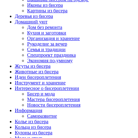
Иконы из бисера
Картины из бисера
Деревья из бисера
Домашний уют
Дом без ремонта
Кухня и заготовки
Организация и хранение
Рукоделие за вечер
Семья и традиции
Спецпроект праздника
Экономия по-умному
Жгуты из бисера
Животные из бисера
Идеи бисероплетения
Инструмент и хранение
Интересное о бисероплетении
Бисер и мода
Мастера бисероплетения
Новости бисероплетения
Информация
Саморазвитие
Колье из бисера
Кольца из бисера
Кулоны из бисера