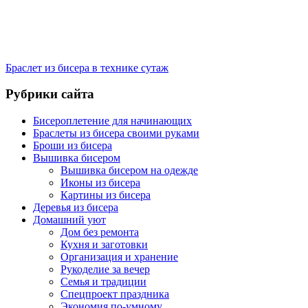
Браслет из бисера в технике сутаж
Рубрики сайта
Бисероплетение для начинающих
Браслеты из бисера своими руками
Броши из бисера
Вышивка бисером
Вышивка бисером на одежде
Иконы из бисера
Картины из бисера
Деревья из бисера
Домашний уют
Дом без ремонта
Кухня и заготовки
Организация и хранение
Рукоделие за вечер
Семья и традиции
Спецпроект праздника
Экономия по-умному