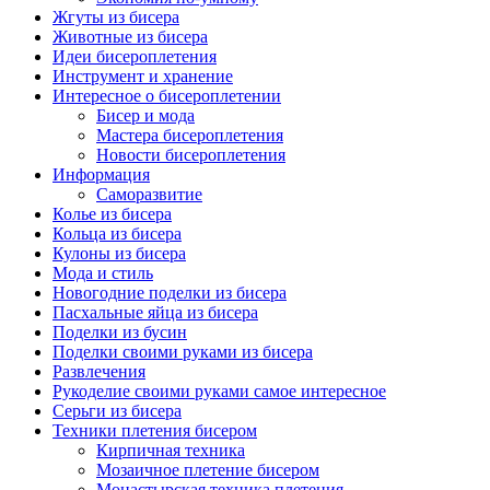
Жгуты из бисера
Животные из бисера
Идеи бисероплетения
Инструмент и хранение
Интересное о бисероплетении
Бисер и мода
Мастера бисероплетения
Новости бисероплетения
Информация
Саморазвитие
Колье из бисера
Кольца из бисера
Кулоны из бисера
Мода и стиль
Новогодние поделки из бисера
Пасхальные яйца из бисера
Поделки из бусин
Поделки своими руками из бисера
Развлечения
Рукоделие своими руками самое интересное
Серьги из бисера
Техники плетения бисером
Кирпичная техника
Мозаичное плетение бисером
Монастырская техника плетения