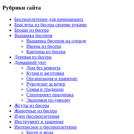
Рубрики сайта
Бисероплетение для начинающих
Браслеты из бисера своими руками
Броши из бисера
Вышивка бисером
Вышивка бисером на одежде
Иконы из бисера
Картины из бисера
Деревья из бисера
Домашний уют
Дом без ремонта
Кухня и заготовки
Организация и хранение
Рукоделие за вечер
Семья и традиции
Спецпроект праздника
Экономия по-умному
Жгуты из бисера
Животные из бисера
Идеи бисероплетения
Инструмент и хранение
Интересное о бисероплетении
Бисер и мода