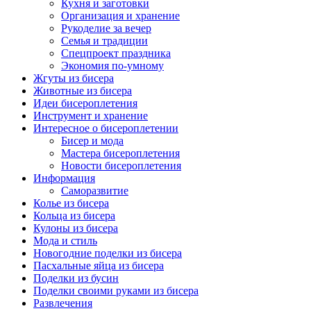
Кухня и заготовки
Организация и хранение
Рукоделие за вечер
Семья и традиции
Спецпроект праздника
Экономия по-умному
Жгуты из бисера
Животные из бисера
Идеи бисероплетения
Инструмент и хранение
Интересное о бисероплетении
Бисер и мода
Мастера бисероплетения
Новости бисероплетения
Информация
Саморазвитие
Колье из бисера
Кольца из бисера
Кулоны из бисера
Мода и стиль
Новогодние поделки из бисера
Пасхальные яйца из бисера
Поделки из бусин
Поделки своими руками из бисера
Развлечения