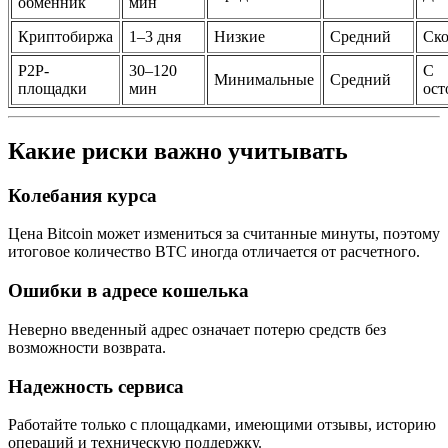
обменник
мин
Криптобиржа
1–3 дня
Низкие
Средний
Ско
P2P-
30–120
С
Минимальные
Средний
площадки
мин
ост
Какие риски важно учитывать
Колебания курса
Цена Bitcoin может измениться за считанные минуты, поэтому
итоговое количество BTC иногда отличается от расчетного.
Ошибки в адресе кошелька
Неверно введенный адрес означает потерю средств без
возможности возврата.
Надежность сервиса
Работайте только с площадками, имеющими отзывы, историю
операций и техническую поддержку.