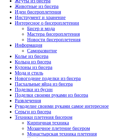
Жгуты из бисера
Животные из бисера
Идеи бисероплетения
Инструмент и хранение
Интересное о бисероплетении
Бисер и мода
Мастера бисероплетения
Новости бисероплетения
Информация
Саморазвитие
Колье из бисера
Кольца из бисера
Кулоны из бисера
Мода и стиль
Новогодние поделки из бисера
Пасхальные яйца из бисера
Поделки из бусин
Поделки своими руками из бисера
Развлечения
Рукоделие своими руками самое интересное
Серьги из бисера
Техники плетения бисером
Кирпичная техника
Мозаичное плетение бисером
Монастырская техника плетения