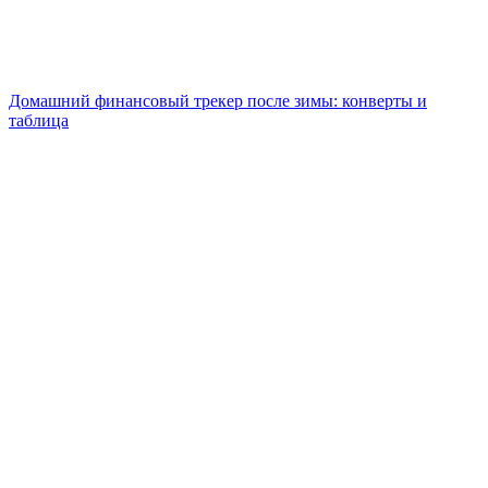
Домашний финансовый трекер после зимы: конверты и
таблица