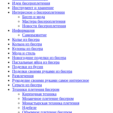
Идеи бисероплетения
Инструмент и хранение
Интересное о бисероплетении
Бисер и мода
Мастера бисероплетения
Новости бисероплетения
Информация
Саморазвитие
Колье из бисера
Кольца из бисера
Кулоны из бисера
Мода и стиль
Новогодние поделки из бисера
Пасхальные яйца из бисера
Поделки из бусин
Поделки своими руками из бисера
Развлечения
Рукоделие своими руками самое интересное
Серьги из бисера
Техники плетения бисером
Кирпичная техника
Мозаичное плетение бисером
Монастырская техника плетения
Ндебеле
Объемное плетение бисером