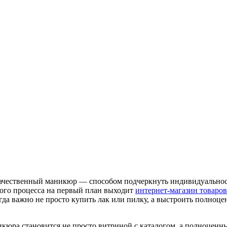
 качественный маникюр — способом подчеркнуть индивидуальнос
того процесса на первый план выходит
интернет-магазин товаро
гда важно не просто купить лак или пилку, а выстроить полноце
икюра становится не просто витриной с каталогом, а полноцен