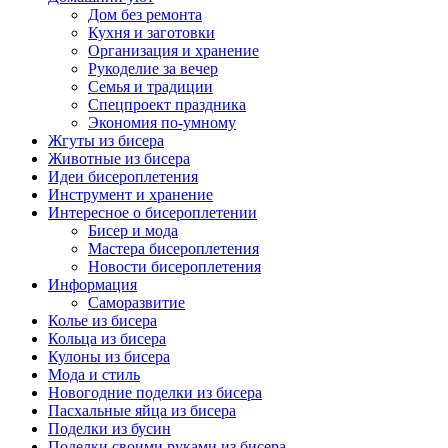
Дом без ремонта
Кухня и заготовки
Организация и хранение
Рукоделие за вечер
Семья и традиции
Спецпроект праздника
Экономия по-умному
Жгуты из бисера
Животные из бисера
Идеи бисероплетения
Инструмент и хранение
Интересное о бисероплетении
Бисер и мода
Мастера бисероплетения
Новости бисероплетения
Информация
Саморазвитие
Колье из бисера
Кольца из бисера
Кулоны из бисера
Мода и стиль
Новогодние поделки из бисера
Пасхальные яйца из бисера
Поделки из бусин
Поделки своими руками из бисера