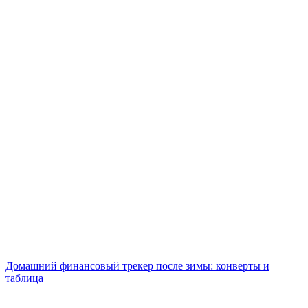
Домашний финансовый трекер после зимы: конверты и
таблица