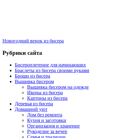
Новогодний венок из бисера
Рубрики сайта
Бисероплетение для начинающих
Браслеты из бисера своими руками
Броши из бисера
Вышивка бисером
Вышивка бисером на одежде
Иконы из бисера
Картины из бисера
Деревья из бисера
Домашний уют
Дом без ремонта
Кухня и заготовки
Организация и хранение
Рукоделие за вечер
Семья и традиции