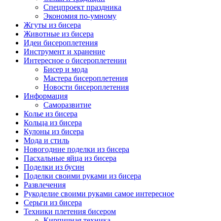
Спецпроект праздника
Экономия по-умному
Жгуты из бисера
Животные из бисера
Идеи бисероплетения
Инструмент и хранение
Интересное о бисероплетении
Бисер и мода
Мастера бисероплетения
Новости бисероплетения
Информация
Саморазвитие
Колье из бисера
Кольца из бисера
Кулоны из бисера
Мода и стиль
Новогодние поделки из бисера
Пасхальные яйца из бисера
Поделки из бусин
Поделки своими руками из бисера
Развлечения
Рукоделие своими руками самое интересное
Серьги из бисера
Техники плетения бисером
Кирпичная техника