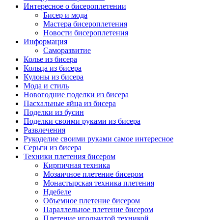
Интересное о бисероплетении
Бисер и мода
Мастера бисероплетения
Новости бисероплетения
Информация
Саморазвитие
Колье из бисера
Кольца из бисера
Кулоны из бисера
Мода и стиль
Новогодние поделки из бисера
Пасхальные яйца из бисера
Поделки из бусин
Поделки своими руками из бисера
Развлечения
Рукоделие своими руками самое интересное
Серьги из бисера
Техники плетения бисером
Кирпичная техника
Мозаичное плетение бисером
Монастырская техника плетения
Ндебеле
Объемное плетение бисером
Параллельное плетение бисером
Плетение игольчатой техникой