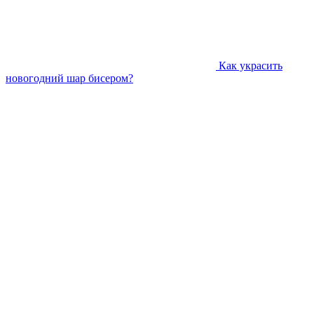
Как украсить
новогодний шар бисером?