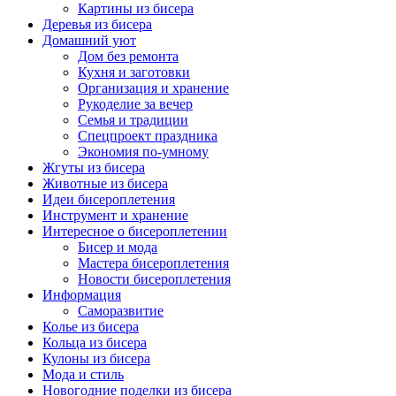
Картины из бисера
Деревья из бисера
Домашний уют
Дом без ремонта
Кухня и заготовки
Организация и хранение
Рукоделие за вечер
Семья и традиции
Спецпроект праздника
Экономия по-умному
Жгуты из бисера
Животные из бисера
Идеи бисероплетения
Инструмент и хранение
Интересное о бисероплетении
Бисер и мода
Мастера бисероплетения
Новости бисероплетения
Информация
Саморазвитие
Колье из бисера
Кольца из бисера
Кулоны из бисера
Мода и стиль
Новогодние поделки из бисера