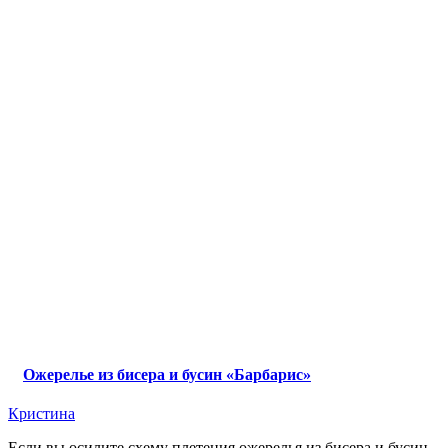
Ожерелье из бисера и бусин «Барбарис»
Кристина
Если вы осилите схему плетения ожерелья из бисера и бусин