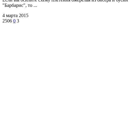
"Барбарис", то ...
4 марта 2015
2506
0
3