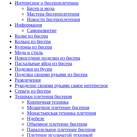
Интересное о бисероплетении
Бисер и мода
Мастера бисероплетения
Новости бисероплетения
Информация
Саморазвитие
Колье из бисера
Кольца из бисера
Кулоны из бисера
Мода и стиль
Новогодние поделки из бисера
Пасхальные яйца из бисера
Поделки из бусин
Поделки своими руками из бисера
Развлечения
Рукоделие своими руками самое интересное
Серьги из бисера
Техники плетения бисером
Кирпичная техника
Мозаичное плетение бисером
Монастырская техника плетения
Ндебеле
Объемное плетение бисером
Параллельное плетение бисером
Плетение игольчатой техникой