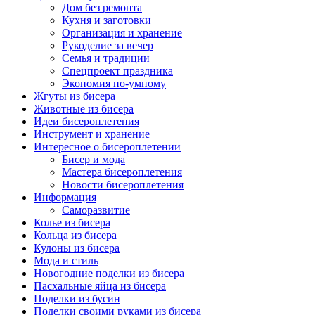
Дом без ремонта
Кухня и заготовки
Организация и хранение
Рукоделие за вечер
Семья и традиции
Спецпроект праздника
Экономия по-умному
Жгуты из бисера
Животные из бисера
Идеи бисероплетения
Инструмент и хранение
Интересное о бисероплетении
Бисер и мода
Мастера бисероплетения
Новости бисероплетения
Информация
Саморазвитие
Колье из бисера
Кольца из бисера
Кулоны из бисера
Мода и стиль
Новогодние поделки из бисера
Пасхальные яйца из бисера
Поделки из бусин
Поделки своими руками из бисера