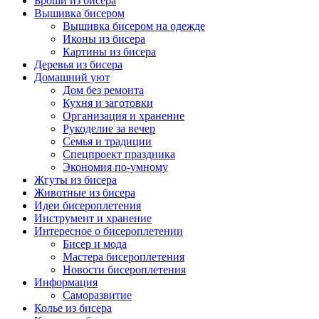
Броши из бисера
Вышивка бисером
Вышивка бисером на одежде
Иконы из бисера
Картины из бисера
Деревья из бисера
Домашний уют
Дом без ремонта
Кухня и заготовки
Организация и хранение
Рукоделие за вечер
Семья и традиции
Спецпроект праздника
Экономия по-умному
Жгуты из бисера
Животные из бисера
Идеи бисероплетения
Инструмент и хранение
Интересное о бисероплетении
Бисер и мода
Мастера бисероплетения
Новости бисероплетения
Информация
Саморазвитие
Колье из бисера