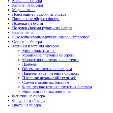
Кольца из бисера
Кулоны из бисера
Мода и стиль
Новогодние поделки из бисера
Пасхальные яйца из бисера
Поделки из бусин
Поделки своими руками из бисера
Развлечения
Рукоделие своими руками самое интересное
Серьги из бисера
Техники плетения бисером
Кирпичная техника
Мозаичное плетение бисером
Монастырская техника плетения
Ндебеле
Объемное плетение бисером
Параллельное плетение бисером
Плетение игольчатой техникой
Схемы с двойным бисером
Французская техника плетения бисером
Японская техника плетения
Фенечки из бисера
Фигурки из бисера
Цветы из бисера