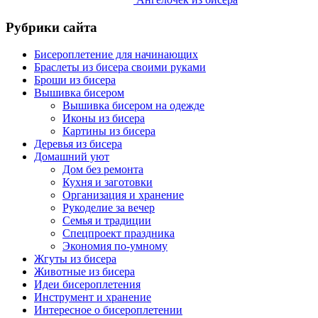
Рубрики сайта
Бисероплетение для начинающих
Браслеты из бисера своими руками
Броши из бисера
Вышивка бисером
Вышивка бисером на одежде
Иконы из бисера
Картины из бисера
Деревья из бисера
Домашний уют
Дом без ремонта
Кухня и заготовки
Организация и хранение
Рукоделие за вечер
Семья и традиции
Спецпроект праздника
Экономия по-умному
Жгуты из бисера
Животные из бисера
Идеи бисероплетения
Инструмент и хранение
Интересное о бисероплетении