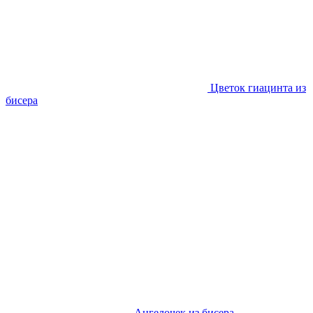
Цветок гиацинта из
бисера
Ангелочек из бисера