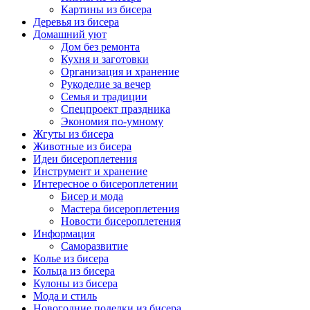
Картины из бисера
Деревья из бисера
Домашний уют
Дом без ремонта
Кухня и заготовки
Организация и хранение
Рукоделие за вечер
Семья и традиции
Спецпроект праздника
Экономия по-умному
Жгуты из бисера
Животные из бисера
Идеи бисероплетения
Инструмент и хранение
Интересное о бисероплетении
Бисер и мода
Мастера бисероплетения
Новости бисероплетения
Информация
Саморазвитие
Колье из бисера
Кольца из бисера
Кулоны из бисера
Мода и стиль
Новогодние поделки из бисера