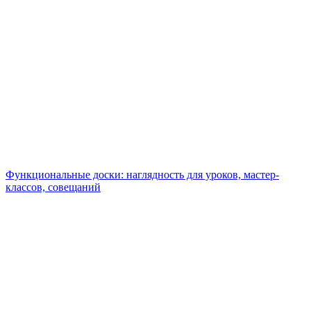
Функциональные доски: наглядность для уроков, мастер-
классов, совещаний