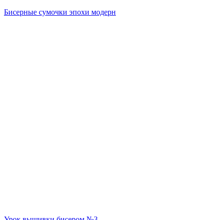
Бисерные сумочки эпохи модерн
Урок вышивки бисером №3