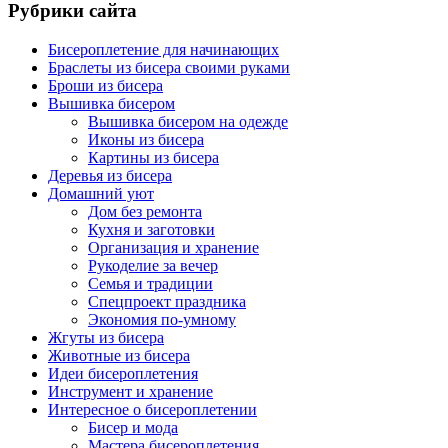
Рубрики сайта
Бисероплетение для начинающих
Браслеты из бисера своими руками
Броши из бисера
Вышивка бисером
Вышивка бисером на одежде
Иконы из бисера
Картины из бисера
Деревья из бисера
Домашний уют
Дом без ремонта
Кухня и заготовки
Организация и хранение
Рукоделие за вечер
Семья и традиции
Спецпроект праздника
Экономия по-умному
Жгуты из бисера
Животные из бисера
Идеи бисероплетения
Инструмент и хранение
Интересное о бисероплетении
Бисер и мода
Мастера бисероплетения