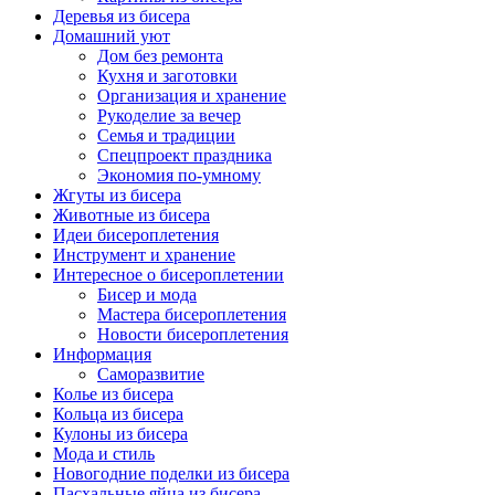
Деревья из бисера
Домашний уют
Дом без ремонта
Кухня и заготовки
Организация и хранение
Рукоделие за вечер
Семья и традиции
Спецпроект праздника
Экономия по-умному
Жгуты из бисера
Животные из бисера
Идеи бисероплетения
Инструмент и хранение
Интересное о бисероплетении
Бисер и мода
Мастера бисероплетения
Новости бисероплетения
Информация
Саморазвитие
Колье из бисера
Кольца из бисера
Кулоны из бисера
Мода и стиль
Новогодние поделки из бисера
Пасхальные яйца из бисера