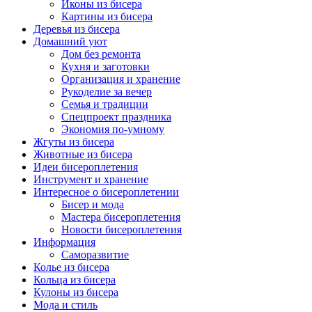
Иконы из бисера
Картины из бисера
Деревья из бисера
Домашний уют
Дом без ремонта
Кухня и заготовки
Организация и хранение
Рукоделие за вечер
Семья и традиции
Спецпроект праздника
Экономия по-умному
Жгуты из бисера
Животные из бисера
Идеи бисероплетения
Инструмент и хранение
Интересное о бисероплетении
Бисер и мода
Мастера бисероплетения
Новости бисероплетения
Информация
Саморазвитие
Колье из бисера
Кольца из бисера
Кулоны из бисера
Мода и стиль