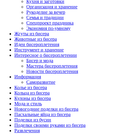
Кухня и заготовки
Организация и хранение
Рукоделие за вечер
Семья и традиции
Спецпроект праздника
Экономия по-умному
Жгуты из бисера
Животные из бисера
Идеи бисероплетения
Инструмент и хранение
Интересное о бисероплетении
Бисер и мода
Мастера бисероплетения
Новости бисероплетения
Информация
Саморазвитие
Колье из бисера
Кольца из бисера
Кулоны из бисера
Мода и стиль
Новогодние поделки из бисера
Пасхальные яйца из бисера
Поделки из бусин
Поделки своими руками из бисера
Развлечения