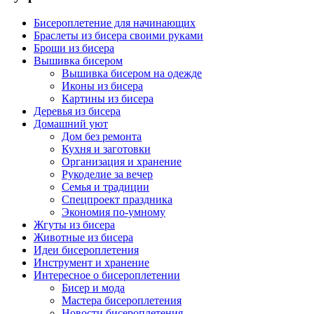
Бисероплетение для начинающих
Браслеты из бисера своими руками
Броши из бисера
Вышивка бисером
Вышивка бисером на одежде
Иконы из бисера
Картины из бисера
Деревья из бисера
Домашний уют
Дом без ремонта
Кухня и заготовки
Организация и хранение
Рукоделие за вечер
Семья и традиции
Спецпроект праздника
Экономия по-умному
Жгуты из бисера
Животные из бисера
Идеи бисероплетения
Инструмент и хранение
Интересное о бисероплетении
Бисер и мода
Мастера бисероплетения
Новости бисероплетения