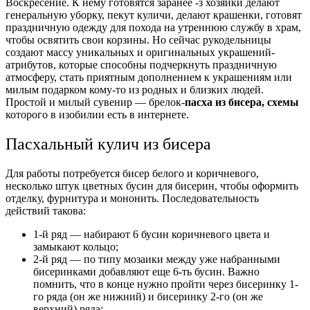
Воскресение. К нему готовятся заранее -з хозяйки делают
генеральную уборку, пекут куличи, делают крашенки, готовят
праздничную одежду для похода на утреннюю службу в храм,
чтобы освятить свои корзины. Но сейчас рукодельницы
создают массу уникальных и оригинальных украшений-
атрибутов, которые способны подчеркнуть праздничную
атмосферу, стать приятным дополнением к украшениям или
милым подарком кому-то из родных и близких людей.
Простой и милый сувенир — брелок-
пасха из бисера, схемы
которого в изобилии есть в интернете.
Пасхальный кулич из бисера
Для работы потребуется бисер белого и коричневого,
несколько штук цветных бусин для бисерин, чтобы оформить
отделку, фурнитура и мононить. Последовательность
действий такова:
1-й ряд — набирают 6 бусин коричневого цвета и
замыкают кольцо;
2-й ряд — по типу мозаики между уже набранными
бисеринками добавляют еще 6-ть бусин. Важно
помнить, что в конце нужно пройти через бисеринку 1-
го ряда (он же нижний) и бисеринку 2-го (он же
верхний) ряда;