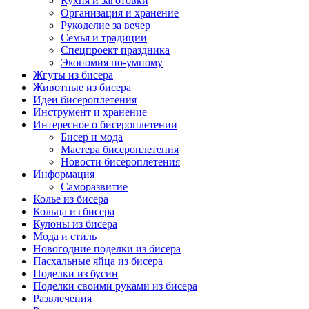
Кухня и заготовки
Организация и хранение
Рукоделие за вечер
Семья и традиции
Спецпроект праздника
Экономия по-умному
Жгуты из бисера
Животные из бисера
Идеи бисероплетения
Инструмент и хранение
Интересное о бисероплетении
Бисер и мода
Мастера бисероплетения
Новости бисероплетения
Информация
Саморазвитие
Колье из бисера
Кольца из бисера
Кулоны из бисера
Мода и стиль
Новогодние поделки из бисера
Пасхальные яйца из бисера
Поделки из бусин
Поделки своими руками из бисера
Развлечения