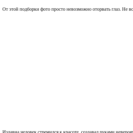
От этой подборки фото просто невозможно оторвать глаз. Не в
Издавна человек стремился к красоте, создавал руками неверо