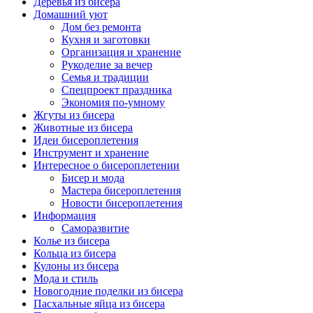
Деревья из бисера
Домашний уют
Дом без ремонта
Кухня и заготовки
Организация и хранение
Рукоделие за вечер
Семья и традиции
Спецпроект праздника
Экономия по-умному
Жгуты из бисера
Животные из бисера
Идеи бисероплетения
Инструмент и хранение
Интересное о бисероплетении
Бисер и мода
Мастера бисероплетения
Новости бисероплетения
Информация
Саморазвитие
Колье из бисера
Кольца из бисера
Кулоны из бисера
Мода и стиль
Новогодние поделки из бисера
Пасхальные яйца из бисера