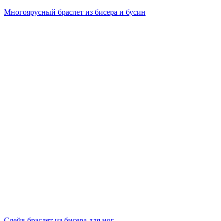
Многоярусный браслет из бисера и бусин
Слейв браслет из бисера для ног