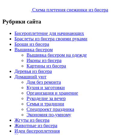
Схема плетения снежинки из бисера
Рубрики сайта
Бисероплетение для начинающих
Браслеты из бисера своими руками
Броши из бисера
Вышивка бисером
Вышивка бисером на одежде
Иконы из бисера
Картины из бисера
Деревья из бисера
Домашний уют
Дом без ремонта
Кухня и заготовки
Организация и хранение
Рукоделие за вечер
Семья и традиции
Спецпроект праздника
Экономия по-умному
Жгуты из бисера
Животные из бисера
Идеи бисероплетения