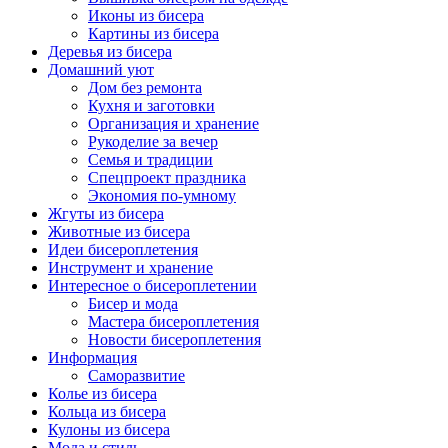
Иконы из бисера
Картины из бисера
Деревья из бисера
Домашний уют
Дом без ремонта
Кухня и заготовки
Организация и хранение
Рукоделие за вечер
Семья и традиции
Спецпроект праздника
Экономия по-умному
Жгуты из бисера
Животные из бисера
Идеи бисероплетения
Инструмент и хранение
Интересное о бисероплетении
Бисер и мода
Мастера бисероплетения
Новости бисероплетения
Информация
Саморазвитие
Колье из бисера
Кольца из бисера
Кулоны из бисера
Мода и стиль