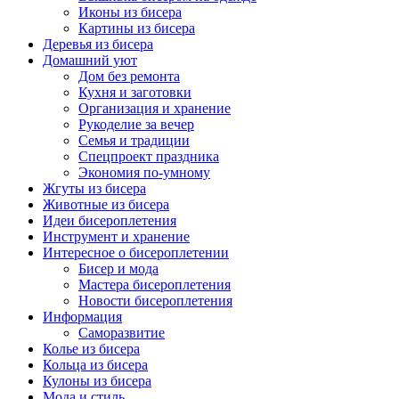
Иконы из бисера
Картины из бисера
Деревья из бисера
Домашний уют
Дом без ремонта
Кухня и заготовки
Организация и хранение
Рукоделие за вечер
Семья и традиции
Спецпроект праздника
Экономия по-умному
Жгуты из бисера
Животные из бисера
Идеи бисероплетения
Инструмент и хранение
Интересное о бисероплетении
Бисер и мода
Мастера бисероплетения
Новости бисероплетения
Информация
Саморазвитие
Колье из бисера
Кольца из бисера
Кулоны из бисера
Мода и стиль