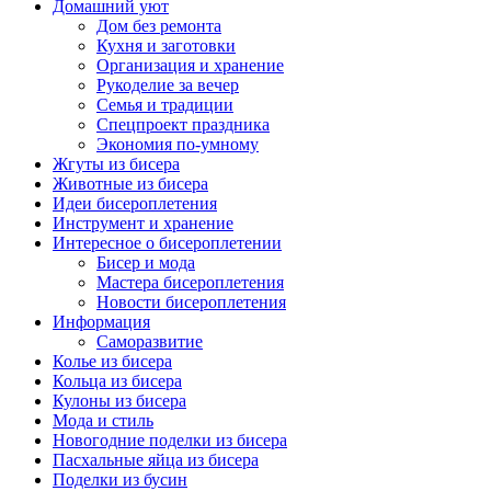
Домашний уют
Дом без ремонта
Кухня и заготовки
Организация и хранение
Рукоделие за вечер
Семья и традиции
Спецпроект праздника
Экономия по-умному
Жгуты из бисера
Животные из бисера
Идеи бисероплетения
Инструмент и хранение
Интересное о бисероплетении
Бисер и мода
Мастера бисероплетения
Новости бисероплетения
Информация
Саморазвитие
Колье из бисера
Кольца из бисера
Кулоны из бисера
Мода и стиль
Новогодние поделки из бисера
Пасхальные яйца из бисера
Поделки из бусин