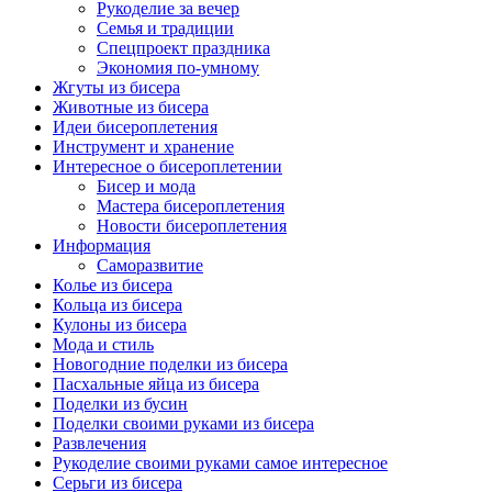
Рукоделие за вечер
Семья и традиции
Спецпроект праздника
Экономия по-умному
Жгуты из бисера
Животные из бисера
Идеи бисероплетения
Инструмент и хранение
Интересное о бисероплетении
Бисер и мода
Мастера бисероплетения
Новости бисероплетения
Информация
Саморазвитие
Колье из бисера
Кольца из бисера
Кулоны из бисера
Мода и стиль
Новогодние поделки из бисера
Пасхальные яйца из бисера
Поделки из бусин
Поделки своими руками из бисера
Развлечения
Рукоделие своими руками самое интересное
Серьги из бисера