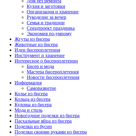
Дом без ремонта
Кухня и заготовки
Организация и хранение
Рукоделие за вечер
Семья и традиции
Спецпроект праздника
Экономия по-умному
Жгуты из бисера
Животные из бисера
Идеи бисероплетения
Инструмент и хранение
Интересное о бисероплетении
Бисер и мода
Мастера бисероплетения
Новости бисероплетения
Информация
Саморазвитие
Колье из бисера
Кольца из бисера
Кулоны из бисера
Мода и стиль
Новогодние поделки из бисера
Пасхальные яйца из бисера
Поделки из бусин
Поделки своими руками из бисера