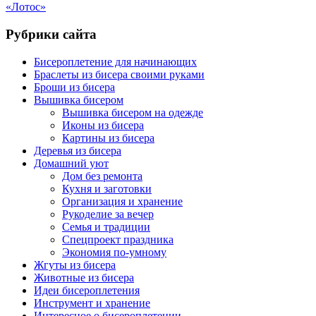
«Лотос»
Рубрики сайта
Бисероплетение для начинающих
Браслеты из бисера своими руками
Броши из бисера
Вышивка бисером
Вышивка бисером на одежде
Иконы из бисера
Картины из бисера
Деревья из бисера
Домашний уют
Дом без ремонта
Кухня и заготовки
Организация и хранение
Рукоделие за вечер
Семья и традиции
Спецпроект праздника
Экономия по-умному
Жгуты из бисера
Животные из бисера
Идеи бисероплетения
Инструмент и хранение
Интересное о бисероплетении