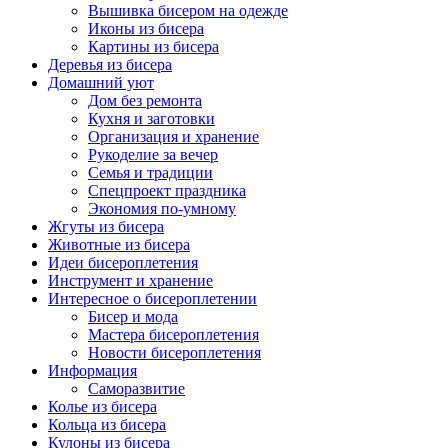
Вышивка бисером на одежде
Иконы из бисера
Картины из бисера
Деревья из бисера
Домашний уют
Дом без ремонта
Кухня и заготовки
Организация и хранение
Рукоделие за вечер
Семья и традиции
Спецпроект праздника
Экономия по-умному
Жгуты из бисера
Животные из бисера
Идеи бисероплетения
Инструмент и хранение
Интересное о бисероплетении
Бисер и мода
Мастера бисероплетения
Новости бисероплетения
Информация
Саморазвитие
Колье из бисера
Кольца из бисера
Кулоны из бисера