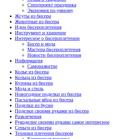
Спецпроект праздника
Экономия по-умному
Жгуты из бисера
Животные из бисера
Идеи бисероплетения
Инструмент и хранение
Интересное о бисероплетении
Бисер и мода
Мастера бисероплетения
Новости бисероплетения
Информация
Саморазвитие
Колье из бисера
Кольца из бисера
Кулоны из бисера
Мода и стиль
Новогодние поделки из бисера
Пасхальные яйца из бисера
Поделки из бусин
Поделки своими руками из бисера
Развлечения
Рукоделие своими руками самое интересное
Серьги из бисера
Техники плетения бисером
Кирпичная техника