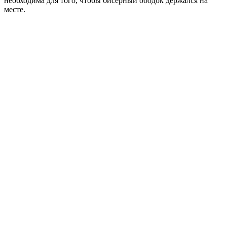
необходима для того, чтобы бисерный ободок держался на
месте.