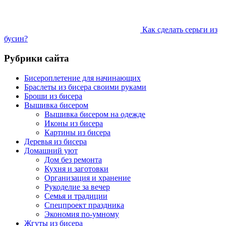
Как сделать серьги из
бусин?
Рубрики сайта
Бисероплетение для начинающих
Браслеты из бисера своими руками
Броши из бисера
Вышивка бисером
Вышивка бисером на одежде
Иконы из бисера
Картины из бисера
Деревья из бисера
Домашний уют
Дом без ремонта
Кухня и заготовки
Организация и хранение
Рукоделие за вечер
Семья и традиции
Спецпроект праздника
Экономия по-умному
Жгуты из бисера