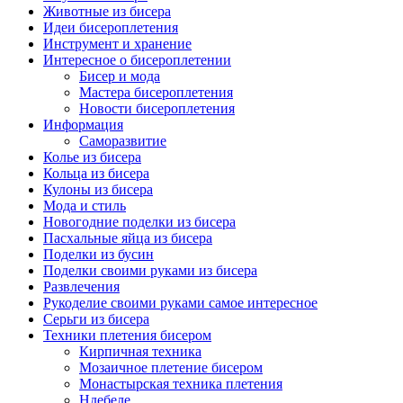
Животные из бисера
Идеи бисероплетения
Инструмент и хранение
Интересное о бисероплетении
Бисер и мода
Мастера бисероплетения
Новости бисероплетения
Информация
Саморазвитие
Колье из бисера
Кольца из бисера
Кулоны из бисера
Мода и стиль
Новогодние поделки из бисера
Пасхальные яйца из бисера
Поделки из бусин
Поделки своими руками из бисера
Развлечения
Рукоделие своими руками самое интересное
Серьги из бисера
Техники плетения бисером
Кирпичная техника
Мозаичное плетение бисером
Монастырская техника плетения
Ндебеле