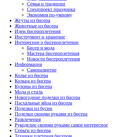
Семья и традиции
Спецпроект праздника
Экономия по-умному
Жгуты из бисера
Животные из бисера
Идеи бисероплетения
Инструмент и хранение
Интересное о бисероплетении
Бисер и мода
Мастера бисероплетения
Новости бисероплетения
Информация
Саморазвитие
Колье из бисера
Кольца из бисера
Кулоны из бисера
Мода и стиль
Новогодние поделки из бисера
Пасхальные яйца из бисера
Поделки из бусин
Поделки своими руками из бисера
Развлечения
Рукоделие своими руками самое интересное
Серьги из бисера
Техники плетения бисером