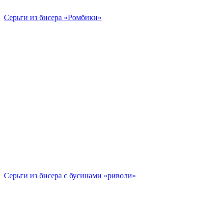
Серьги из бисера «Ромбики»
Серьги из бисера с бусинами «риволи»