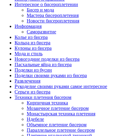
Интересное о бисероплетении
Бисер и мода
Мастера бисероплетения
Новости бисероплетения
Информация
Саморазвитие
Колье из бисера
Кольца из бисера
Кулоны из бисера
Мода и стиль
Новогодние поделки из бисера
Пасхальные яйца из бисера
Поделки из бусин
Поделки своими руками из бисера
Развлечения
Рукоделие своими руками самое интересное
Серьги из бисера
Техники плетения бисером
Кирпичная техника
Мозаичное плетение бисером
Монастырская техника плетения
Ндебеле
Объемное плетение бисером
Параллельное плетение бисером
Плетение игольчатой техникой