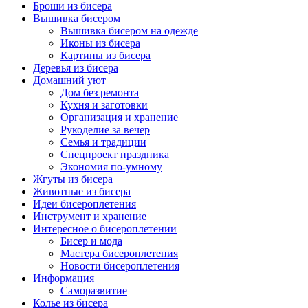
Броши из бисера
Вышивка бисером
Вышивка бисером на одежде
Иконы из бисера
Картины из бисера
Деревья из бисера
Домашний уют
Дом без ремонта
Кухня и заготовки
Организация и хранение
Рукоделие за вечер
Семья и традиции
Спецпроект праздника
Экономия по-умному
Жгуты из бисера
Животные из бисера
Идеи бисероплетения
Инструмент и хранение
Интересное о бисероплетении
Бисер и мода
Мастера бисероплетения
Новости бисероплетения
Информация
Саморазвитие
Колье из бисера