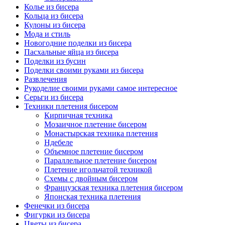
Колье из бисера
Кольца из бисера
Кулоны из бисера
Мода и стиль
Новогодние поделки из бисера
Пасхальные яйца из бисера
Поделки из бусин
Поделки своими руками из бисера
Развлечения
Рукоделие своими руками самое интересное
Серьги из бисера
Техники плетения бисером
Кирпичная техника
Мозаичное плетение бисером
Монастырская техника плетения
Ндебеле
Объемное плетение бисером
Параллельное плетение бисером
Плетение игольчатой техникой
Схемы с двойным бисером
Французская техника плетения бисером
Японская техника плетения
Фенечки из бисера
Фигурки из бисера
Цветы из бисера