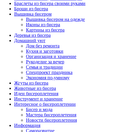
Браслеты из бисера своими руками
Броши из бисера
Вышивка бисером
Вышивка бисером на одежде
Иконы из бисера
Картины из бисера
Деревья из бисера
Домашний уют
Дом без ремонта
Кухня и заготовки
Организация и хранение
Рукоделие за вечер
Семья и традиции
Спецпроект праздника
Экономия по-умному
Жгуты из бисера
Животные из бисера
Идеи бисероплетения
Инструмент и хранение
Интересное о бисероплетении
Бисер и мода
Мастера бисероплетения
Новости бисероплетения
Информация
Саморазвитие