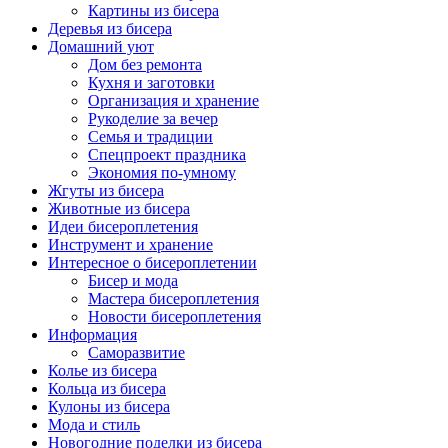
Картины из бисера
Деревья из бисера
Домашний уют
Дом без ремонта
Кухня и заготовки
Организация и хранение
Рукоделие за вечер
Семья и традиции
Спецпроект праздника
Экономия по-умному
Жгуты из бисера
Животные из бисера
Идеи бисероплетения
Инструмент и хранение
Интересное о бисероплетении
Бисер и мода
Мастера бисероплетения
Новости бисероплетения
Информация
Саморазвитие
Колье из бисера
Кольца из бисера
Кулоны из бисера
Мода и стиль
Новогодние поделки из бисера