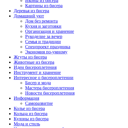
Иконы из бисера
Картины из бисера
Деревья из бисера
Домашний уют
Дом без ремонта
Кухня и заготовки
Организация и хранение
Рукоделие за вечер
Семья и традиции
Спецпроект праздника
Экономия по-умному
Жгуты из бисера
Животные из бисера
Идеи бисероплетения
Инструмент и хранение
Интересное о бисероплетении
Бисер и мода
Мастера бисероплетения
Новости бисероплетения
Информация
Саморазвитие
Колье из бисера
Кольца из бисера
Кулоны из бисера
Мода и стиль